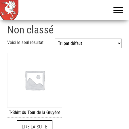
Tour de
Tcheu
c'est bô !
la
Gruyère
Non classé
Voici le seul résultat
T-Shirt du Tour de la Gruyère
LIRE LA SUITE