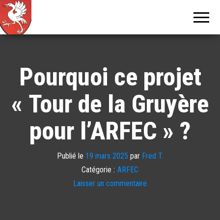
Tour de
Tcheu
c'est bô !
la
Gruyère
Pourquoi ce projet
« Tour de la Gruyère
pour l’ARFEC » ?
Publié le
19 mars 2025
par
Fred T.
Catégorie :
ARFEC
Laisser un commentaire