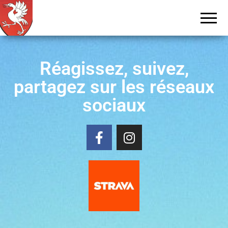
Tour de
Tcheu
c'est bô !
la
Gruyère
Réagissez, suivez,
partagez sur les réseaux
sociaux