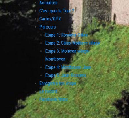
Actualités
C’est quoi le Tour ?
Cartes/GPX
Parcours
Etape 1: Rossens-Sâles
Etape 2: Sâles-Moléson village
Etape 3: Moléson village-
Montbovon
Etape 4: Montbovon-Jaun
Etape 5: Jaun-Rossens
Enregistre ton étape
Le record
Facebook/Insta