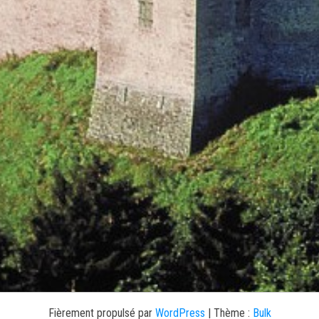
Fièrement propulsé par
WordPress
|
Thème :
Bulk