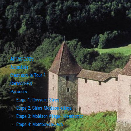
Menu
ARFEC 2025
Actualités
C’est quoi le Tour ?
Cartes/GPX
Parcours
Etape 1: Rossens-Sâles
Etape 2: Sâles-Moléson village
Etape 3: Moléson village- Montbovon
Etape 4: Montbovon-Jaun