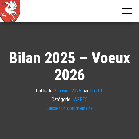
Tour de
Tcheu
c'est bô !
la
Gruyère
Bilan 2025 – Voeux
2026
Publié le
2 janvier 2026
par
Fred T.
Catégorie :
ARFEC
Laisser un commentaire