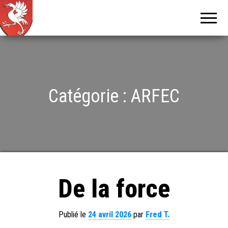
Tour de
Tcheu
c'est bô !
la
Gruyère
Catégorie :
ARFEC
De la force
Publié le
24 avril 2026
par
Fred T.