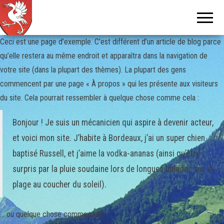
Tour de
Tcheu
c'est bô !
la
Gruyère
Ceci est une page d’exemple. C’est différent d’un article de blog parce
qu’elle restera au même endroit et apparaîtra dans la navigation de
votre site (dans la plupart des thèmes). La plupart des gens
commencent par une page « À propos » qui les présente aux visiteurs
du site. Cela pourrait ressembler à quelque chose comme cela :
Bonjour ! Je suis un mécanicien qui aspire à devenir acteur,
et voici mon site. J’habite à Bordeaux, j’ai un super chien
baptisé Russell, et j’aime la vodka-ananas (ainsi qu’être
surpris par la pluie soudaine lors de longues balades sur la
plage au coucher du soleil).
… ou quelque chose comme cela :