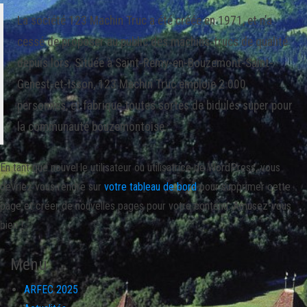
La société 123 Machin Truc a été créée en 1971, et n’a
cessé de proposer au public des machins-trucs de qualité
depuis lors. Située à Saint-Remy-en-Bouzemont-Saint-
Genest-et-Isson, 123 Machin Truc emploie 2 000
personnes, et fabrique toutes sortes de bidules super pour
la communauté bouzemontoise.
En tant que nouvel·le utilisateur ou utilisatrice de WordPress, vous
devriez vous rendre sur
votre tableau de bord
pour supprimer cette
page et créer de nouvelles pages pour votre contenu. Amusez-vous
bien !
Menu
ARFEC 2025