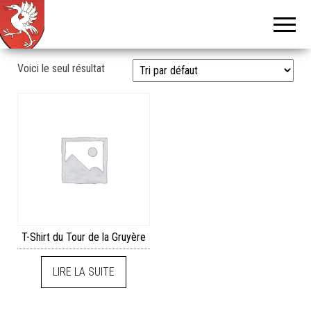
Tour de
Tcheu
c'est bô !
la
Gruyère
Voici le seul résultat
T-Shirt du Tour de la Gruyère
LIRE LA SUITE