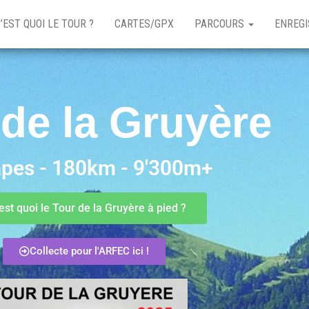
’EST QUOI LE TOUR ?
CARTES/GPX
PARCOURS
ENREGI
 de la Gruyère
apes - 180km - 9'300m+
est quoi le Tour de la Gruyère à pied ?
Collecte pour l'ARFEC ici !