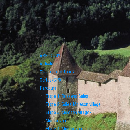
Menu
ARFEC 2025
Actualités
C’est quoi le Tour ?
Cartes/GPX
Parcours
Etape 1: Rossens-Sâles
Etape 2: Sâles-Moléson village
Etape 3: Moléson village-
Montbovon
Etape 4: Montbovon-Jaun